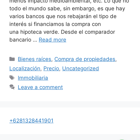
menos impacto medioambiental, etc. Lo que no
todo el mundo sabe, sin embargo, es que hay
varios bancos que nos rebajarán el tipo de
interés si financiamos la compra con
una hipoteca verde. Desde el comparador
bancario …
Read more
Categories
Bienes raíces
,
Compra de propiedades
,
Localización
,
Precio
,
Uncategorized
Tags
Immobiliaria
Leave a comment
+6281328441901